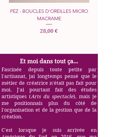
PEZ - BOUCLES D'OREILLES MICRO
BOHEME - BOUCLES
MACRAME
Prix
28,00 €
Et moi dans tout ça...
Fascinée depuis toute petite par
l'artisanat, jai longtemps pensé que le
métier de créatrice n'était pas fait pour
moi. J'ai pourtant fait des études
artistiques (
Arts du spectacle
), mais je
me positionnais plus du côté de
l'organisation et de la gestion que de la
création.
C'est lorsque je suis arrivée en
Amérique du Sud en 2016, que ma