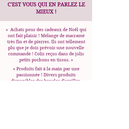
C'EST VOUS QUI EN PARLEZ LE
MIEUX !
«
Achats pour des cadeaux de Noël qui
ont fait plaisir ! Mélange de macramé
très fin et de pierres. Ils ont tellement
plu que je dois prévoir une nouvelle
commande ! Colis reçus dans de jolis
petits pochons en tissus.
»
« Produits fait à la main par une
passionnée ! Divers produits
disponibles des boucles d'oreilles,
aux colliers et des bracelets très
beaux et originaux ! Livraison
super rapide ! J'adore ! »
«
Parce que j'ai été très satisfaite de
mes derniers achats de vos bijoux, je
n'hésite pas à repasser une commande
!
»