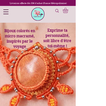
Livraison offerte dès 80€ d'achat (France Métropolitaine)
Exprime ta
Bijoux colorés en
personnalité,
micro macramé,
soit libre d'être
inspirés par le
toi-même !
voyage