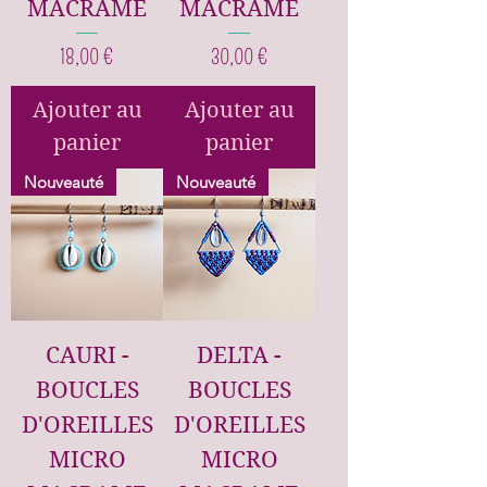
MACRAME
MACRAME
Prix
Prix
18,00 €
30,00 €
Ajouter au
Ajouter au
panier
panier
Nouveauté
Nouveauté
CAURI -
DELTA -
BOUCLES
BOUCLES
D'OREILLES
D'OREILLES
MICRO
MICRO