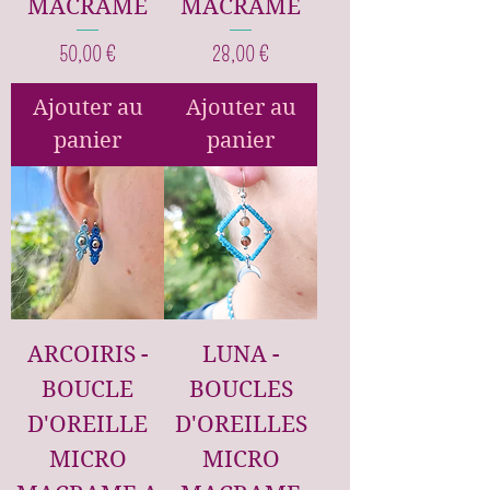
MACRAME
MACRAME
Prix
Prix
50,00 €
28,00 €
Ajouter au
Ajouter au
panier
panier
ARCOIRIS -
LUNA -
BOUCLE
BOUCLES
D'OREILLE
D'OREILLES
MICRO
MICRO