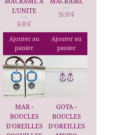
MACRAME A
MACRAME
L'UNITE
Prix
26,00 €
Prix
8,00 €
Ajouter au
Ajouter au
panier
panier
MAR -
GOTA -
BOUCLES
BOUCLES
D'OREILLES
D'OREILLES