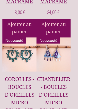
MACRAME
MACRAME
Prix
Prix
16,00 €
34,00 €
Ajouter au
Ajouter au
panier
panier
Nouveauté
Nouveauté
COROLLES -
CHANDELIER
BOUCLES
- BOUCLES
D'OREILLES
D'OREILLES
MICRO
MICRO