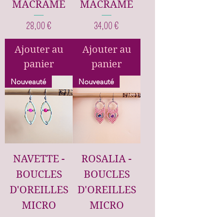
MACRAME
MACRAME
Prix
Prix
28,00 €
34,00 €
Ajouter au
Ajouter au
panier
panier
Nouveauté
Nouveauté
NAVETTE -
ROSALIA -
BOUCLES
BOUCLES
D'OREILLES
D'OREILLES
MICRO
MICRO