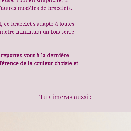
euse. Tout en simplicité, il
quotidiennemen
Envoi par lettre
d'autres modèles de bracelets.
le ranger dans u
d'acheminement
la lumière pour
par la poste.
 ce bracelet s'adapte à toutes
ne varient.
amètre minimum un fois serré
- Son fermoir c
, reportez-vous à la dernière
l'enlever et le 
férence de la couleur choisie et
suffit de tirer 
pour faire gliss
serrages et dess
peuvent venir d
Tu aimeras aussi :
finition. Auque
une flamme de 
délicatement, p
Attention à ne 