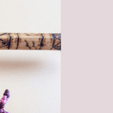
ulant !
bracelet, passez-le sous
z-le doucement avec une
ouple et du savon.
d'eau trop chaud et ne
 fort, pour ne pas
il et risquer ainsi de
la cire du bijou. Séchez-
nant avec une serviette.