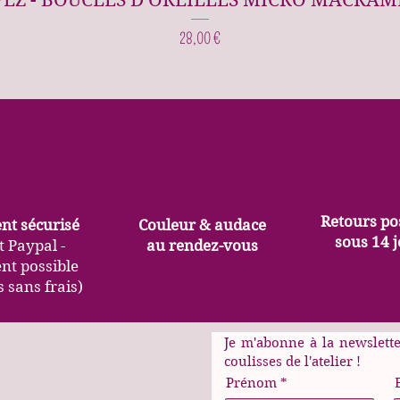
PEZ - BOUCLES D'OREILLES MICRO MACRAM
Prix
28,00 €
Retours po
nt sécurisé
Couleur & audace
sous 14 
t Paypal -
au rendez-vous
nt possible
s sans frais)
Je m'abonne à la newslett
coulisses de l'atelier !
Prénom