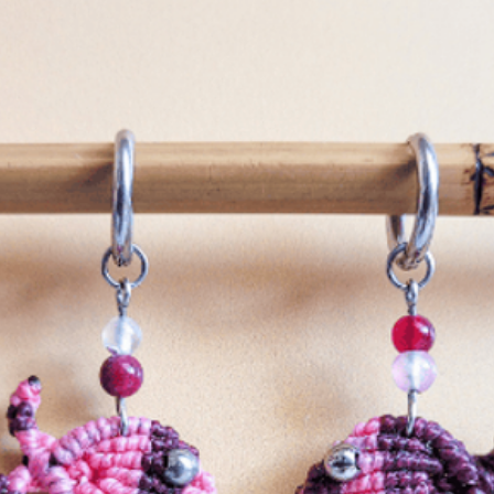
tissage en le br
- Pour laver le 
l'eau et frotte
petite brosse s
N'utilisez pas 
frottez pas trop
endommager le f
faire ressortir 
le en le tampon